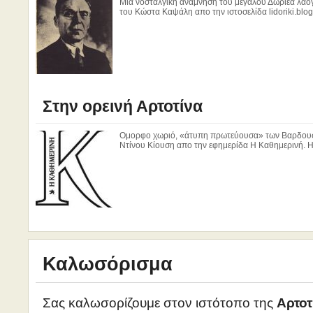
Μια νοσταλγική ανάμνηση του μεγάλου Δωριέα λα
του Κώστα Καψάλη απο την ιστοσελίδα lidoriki.blo
Στην ορεινή Αρτοτίνα
Ομορφο χωριό, «άτυπη πρωτεύουσα» των Βαρδουσίω
Ντίνου Κίουση απο την εφημερίδα Η Καθημερινή. Η
Καλωσόρισμα
Σας καλωσορίζουμε στον ιστότοπο της
Αρτοτ