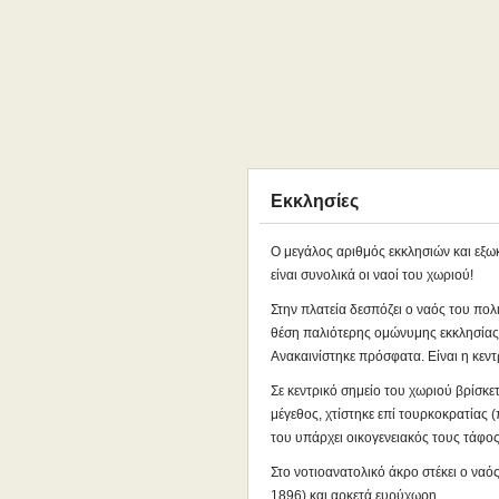
Εκκλησίες
Ο μεγάλος αριθμός εκκλησιών και εξωκ
είναι συνολικά οι ναοί του χωριού!
Στην πλατεία δεσπόζει ο ναός του πολ
θέση παλιότερης ομώνυμης εκκλησίας
Ανακαινίστηκε πρόσφατα. Είναι η κεντ
Σε κεντρικό σημείο του χωριού βρίσκε
μέγεθος, χτίστηκε επί τουρκοκρατίας 
του υπάρχει οικογενειακός τους τάφο
Στο νοτιοανατολικό άκρο στέκει ο ναό
1896) και αρκετά ευρύχωρη.