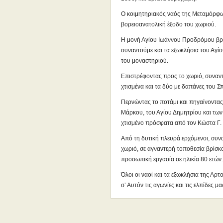
Ο κοιμητηριακός ναός της Μεταμόρφω
βορειοανατολική έξοδο του χωριού.
Η μονή Αγίου Ιωάννου Προδρόμου βρίσ
συναντούμε και τα εξωκλήσια του Αγ
του μοναστηριού.
Επιστρέφοντας προς το χωριό, συναντ
χτισμένα και τα δύο με δαπάνες του 
Περνώντας το ποτάμι και πηγαίνοντας
Μάρκου, του Αγίου Δημητρίου και των 
χτισμένο πρόσφατα από τον Κώστα Γ.
Από τη δυτική πλευρά ερχόμενοι, συνα
χωριό, σε αγναντερή τοποθεσία βρίσκο
προσωπική εργασία σε ηλικία 80 ετών.
Όλοι οι ναοί και τα εξωκλήσια της Αρτ
σ’ Αυτόν τις αγωνίες και τις ελπίδες μα