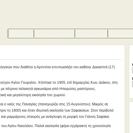
Αρτοτίνα
Αθανάσιος Διάκος
πληροφορίες
εκδηλώσεις
λησιών που διαθέτει η Αρτοτίνα εντυπωσιάζει τον καθένα. Δεκαεπτά (17)
ιούχου Αγίου Γεωργίου. Χτίστηκε το 1905, επί δημαρχίας Κων. Διάκου, στη
 με πέτρινα πελεκητά αγκωνάρια από Ηπειρώτες μαστόρους.
ρική και μεγαλύτερη εκκλησία του χωριού.
ται ο ναός της Παναγίας (πανηγυρίζει στις 15 Αυγούστου). Μικρός σε
(πριν το 1800) και ήταν ιδιωτική εκκλησία των Σαφακαίων. Στον περίβολό
ς και μαρμάρινος σταυρός με ανάγλυφη τη μορφή του Γιάννη Σαφάκα.
ς του Αγίου Νικολάου. Παλιά εκκλησία (φέρει εγχάρακτη τη χρονολογία