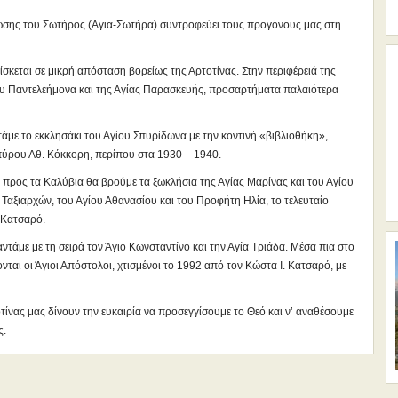
σης του Σωτήρος (Αγια-Σωτήρα) συντροφεύει τους προγόνους μας στη
κεται σε μικρή απόσταση βορείως της Αρτοτίνας. Στην περιφέρειά της
ίου Παντελεήμονα και της Αγίας Παρασκευής, προσαρτήματα παλαιότερα
άμε το εκκλησάκι του Αγίου Σπυρίδωνα με την κοντινή «βιβλιοθήκη»,
Σπύρου Αθ. Κόκκορη, περίπου στα 1930 – 1940.
 προς τα Καλύβια θα βρούμε τα ξωκλήσια της Αγίας Μαρίνας και του Αγίου
Ταξιαρχών, του Αγίου Αθανασίου και του Προφήτη Ηλία, το τελευταίο
 Κατσαρό.
ντάμε με τη σειρά τον Άγιο Κωνσταντίνο και την Αγία Τριάδα. Μέσα πια στο
νται οι Άγιοι Απόστολοι, χτισμένοι το 1992 από τον Κώστα Ι. Κατσαρό, με
οτίνας μας δίνουν την ευκαιρία να προσεγγίσουμε το Θεό και ν’ αναθέσουμε
ς.